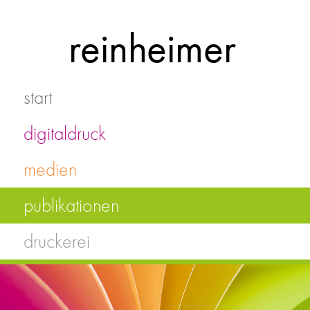
Skip
to
reinheimer
content
start
digitaldruck
medien
publikationen
druckerei