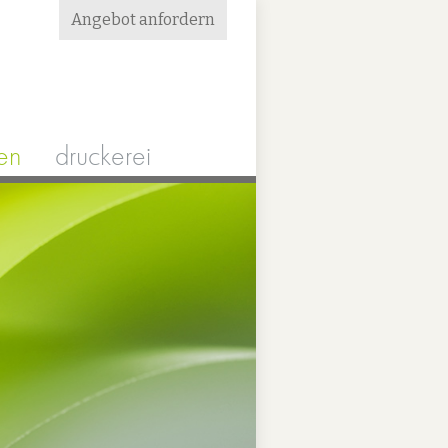
Angebot anfordern
en
druckerei