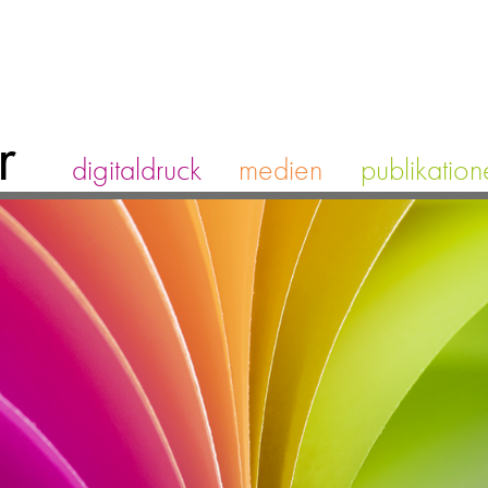
r
digitaldruck
medien
publikation